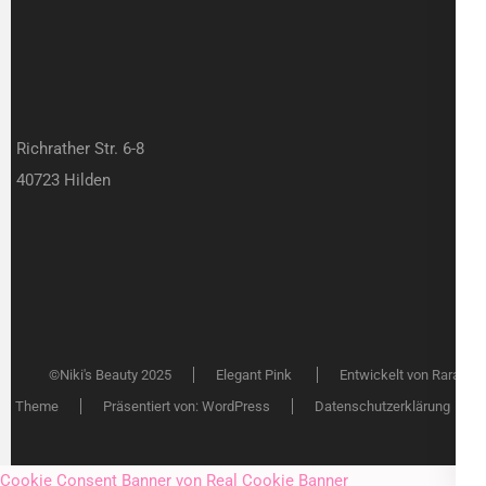
Richrather Str. 6-8
40723 Hilden
©Niki's Beauty 2025
Elegant Pink
Entwickelt von
Rara
Theme
Präsentiert von:
WordPress
Datenschutzerklärung
Cookie Consent Banner von Real Cookie Banner