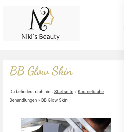
Zum
Inhalt
springen
Nikis Beauty
Kosmetische
(Enter
Behandlungen in
drücken)
Düsseldorf & Hilden
BB Glow Skin
Du befindest dich hier:
Startseite
»
Kosmetische
Behandlungen
»
BB Glow Skin